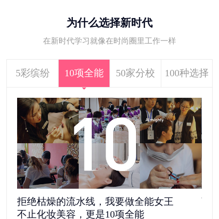
为什么选择新时代
在新时代学习就像在时尚圈里工作一样
5彩缤纷
10项全能
50家分校
100种选择
拒绝枯燥的流水线，我要做全能女王
离
不止化妆美容，更是10项全能
5