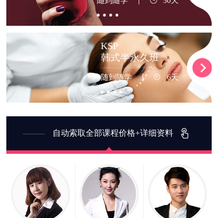
随到随学
30天
KSP
韩式半永久班
随到随学
6天
自动索取全部课程价格+详细资料