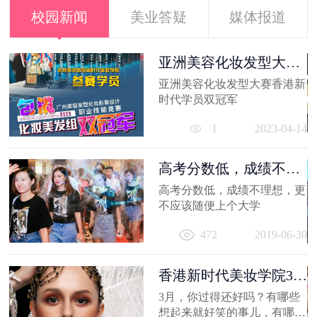
校园新闻
美业答疑
媒体报道
容
亚洲美容化妆发型大赛
香港新时代...
亚洲美容化妆发型大赛香港新
21
时代学员双冠军
1
2023-04-14
高考分数低，成绩不理
想，更不应...
高考分数低，成绩不理想，更
容
不应该随便上个大学
出
472
2019-06-30
妆
员
11
香港新时代美妆学院3月
作品选，...
3月，你过得还好吗？有哪些
想起来就好笑的事儿，有哪值