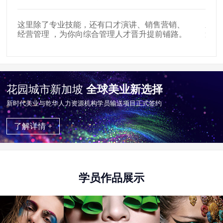
这里除了专业技能，还有口才演讲、销售营销、
新时
经营管理 ，为你向综合管理人才晋升提前铺路。
遍布
花园城市新加坡
全球美业新选择
新时代美业与乾华⼈⼒资源机构学员输送项目正式签约
了解详情 +
学员作品展示