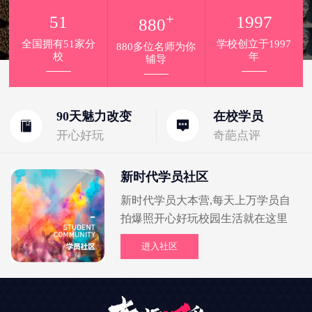
+
51
1997
880
全国拥有51家分
学校创立于1997
880多位名师为你
校
年
辅导
90天魅力改变
在校学员
开心好玩
奇葩点评
新时代学员社区
新时代学员大本营,每天上万学员自
拍爆照开心好玩校园生活就在这里
进入社区