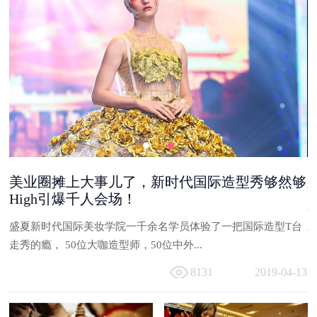
美业圈摊上大事儿了，新时代国际造型秀够然够
High引爆千人会场！
能
盛夏新时代国际美妆学院一千余名学员体验了一把国际造型T台
与
走秀的瘾， 50位大咖造型师，50位中外...
13
8131
2019-04-13