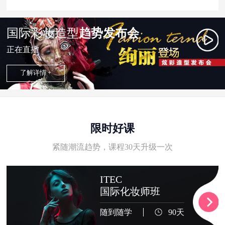
国际彩妆造型
趋势发布会
正在直播
了解详情 +
限时好课
紧随潮流趋势，课程30天升级一次
ITEC
国际化妆师班
随到随学
90天