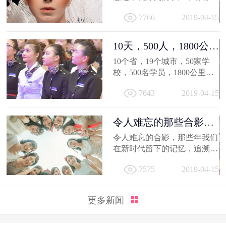
得深交的人，有哪些让人忍不
7766
2019-04-15
住...
10天，500人，1800公
里；不负韶...
10个省，19个城市，50家学
校，500名学员，1800公里，
只因同一个梦想，汇聚到一个
7643
2019-04-15
地方...
令人难忘的那些合影，
新时代学员...
令人难忘的合影，那些年我们
在新时代留下的记忆，追溯时
光，让我们在回到当初！
7575
2019-04-15
更多新闻