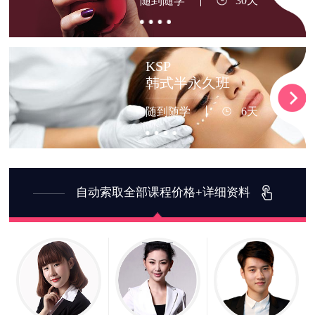
随到随学
30天
KSP
韩式半永久班
随到随学
6天
自动索取全部课程价格+详细资料