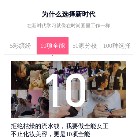
为什么选择新时代
在新时代学习就像在时尚圈里工作一样
5彩缤纷
10项全能
50家分校
100种选择
拒绝枯燥的流水线，我要做全能女王
离
不止化妆美容，更是10项全能
5