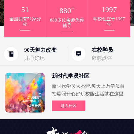
+
51
1997
880
全国拥有51家分
学校创立于1997
880多位名师为你
校
年
辅导
90天魅力改变
在校学员
开心好玩
奇葩点评
新时代学员社区
新时代学员大本营,每天上万学员自
拍爆照开心好玩校园生活就在这里
进入社区