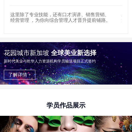
这里除了专业技能，还有口才演讲、销售营销、
新时
经营管理 ，为你向综合管理人才晋升提前铺路。
遍布
花园城市新加坡
全球美业新选择
新时代美业与乾华⼈⼒资源机构学员输送项目正式签约
了解详情 +
学员作品展示