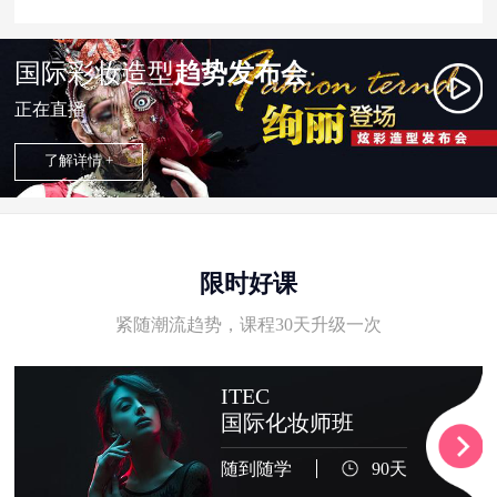
国际彩妆造型
趋势发布会
正在直播
了解详情 +
限时好课
紧随潮流趋势，课程30天升级一次
ITEC
国际化妆师班
随到随学
90天