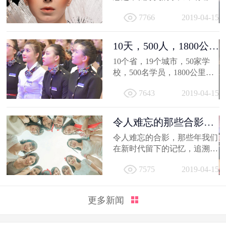
得深交的人，有哪些让人忍不
7766
2019-04-15
住...
10天，500人，1800公
里；不负韶...
10个省，19个城市，50家学
校，500名学员，1800公里，
只因同一个梦想，汇聚到一个
7643
2019-04-15
地方...
令人难忘的那些合影，
新时代学员...
令人难忘的合影，那些年我们
在新时代留下的记忆，追溯时
光，让我们在回到当初！
7575
2019-04-15
更多新闻