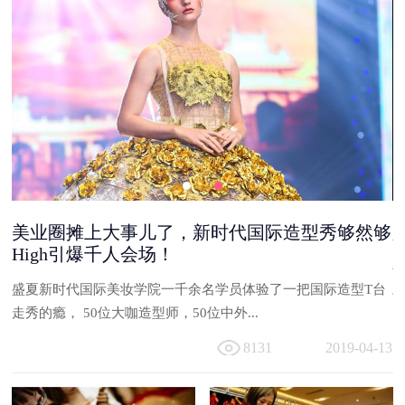
美业圈摊上大事儿了，新时代国际造型秀够然够
High引爆千人会场！
能
盛夏新时代国际美妆学院一千余名学员体验了一把国际造型T台
与
走秀的瘾， 50位大咖造型师，50位中外...
13
8131
2019-04-13