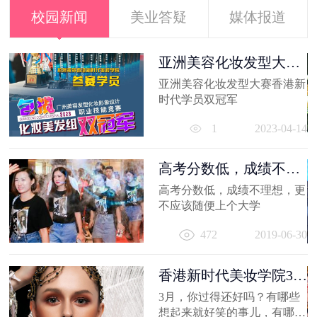
校园新闻
美业答疑
媒体报道
容
亚洲美容化妆发型大赛
香港新时代...
亚洲美容化妆发型大赛香港新
21
时代学员双冠军
1
2023-04-14
高考分数低，成绩不理
想，更不应...
高考分数低，成绩不理想，更
容
不应该随便上个大学
出
472
2019-06-30
妆
员
11
香港新时代美妆学院3月
作品选，...
3月，你过得还好吗？有哪些
想起来就好笑的事儿，有哪值