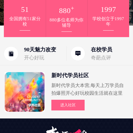
+
51
1997
880
全国拥有51家分
学校创立于1997
880多位名师为你
校
年
辅导
90天魅力改变
在校学员
开心好玩
奇葩点评
新时代学员社区
新时代学员大本营,每天上万学员自
拍爆照开心好玩校园生活就在这里
进入社区