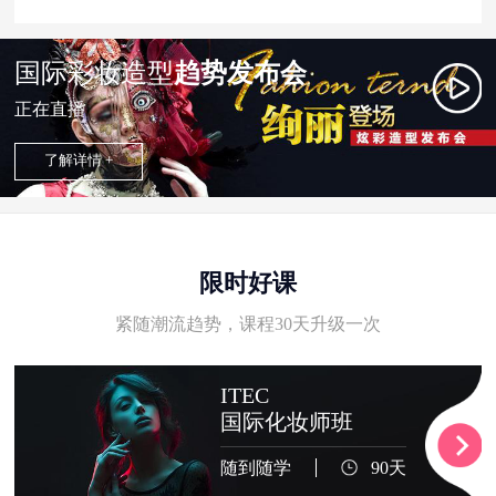
国际彩妆造型
趋势发布会
正在直播
了解详情 +
限时好课
紧随潮流趋势，课程30天升级一次
ITEC
国际化妆师班
随到随学
90天