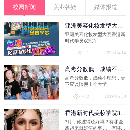
校园新闻
美业答疑
媒体报道
容
亚洲美容化妆发型大赛
香港新时代...
亚洲美容化妆发型大赛香港新
21
时代学员双冠军
1
2023-04-14
高考分数低，成绩不理
想，更不应...
高考分数低，成绩不理想，更
容
不应该随便上个大学
出
472
2019-06-30
妆
员
11
香港新时代美妆学院3月
作品选，...
3月，你过得还好吗？有哪些
想起来就好笑的事儿，有哪值