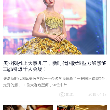
美业圈摊上大事儿了，新时代国际造型秀够然够
High引爆千人会场！
能
盛夏新时代国际美妆学院一千余名学员体验了一把国际造型T台
与
走秀的瘾， 50位大咖造型师，50位中外...
13
8131
2019-04-13