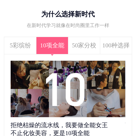
为什么选择新时代
在新时代学习就像在时尚圈里工作一样
5彩缤纷
10项全能
50家分校
100种选择
拒绝枯燥的流水线，我要做全能女王
离
不止化妆美容，更是10项全能
5