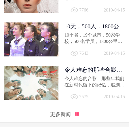
得深交的人，有哪些让人忍不
7766
2019-04-15
住...
10天，500人，1800公
里；不负韶...
10个省，19个城市，50家学
校，500名学员，1800公里，
只因同一个梦想，汇聚到一个
7643
2019-04-15
地方...
令人难忘的那些合影，
新时代学员...
令人难忘的合影，那些年我们
在新时代留下的记忆，追溯时
光，让我们在回到当初！
7575
2019-04-15
更多新闻