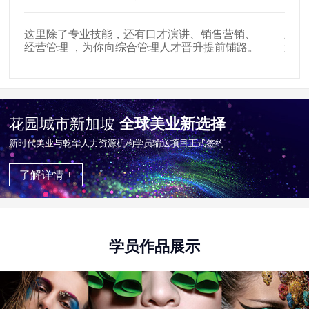
这里除了专业技能，还有口才演讲、销售营销、
新时
经营管理 ，为你向综合管理人才晋升提前铺路。
遍布
花园城市新加坡
全球美业新选择
新时代美业与乾华⼈⼒资源机构学员输送项目正式签约
了解详情 +
学员作品展示