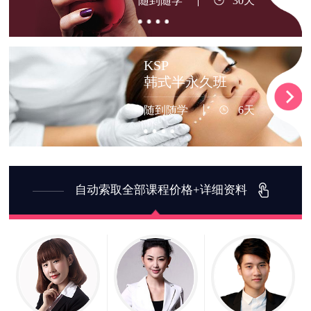
随到随学
30天
KSP
韩式半永久班
随到随学
6天
自动索取全部课程价格+详细资料