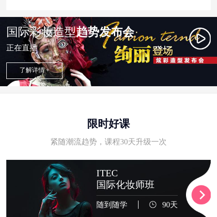
国际彩妆造型
趋势发布会
正在直播
了解详情 +
限时好课
紧随潮流趋势，课程30天升级一次
ITEC
国际化妆师班
随到随学
90天