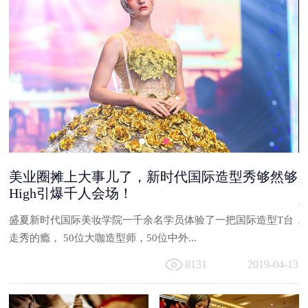
够
新时代国际形象节空降亚洲，与时尚邂逅。
每年一度的世界形象节造型大赛，是美业人的一场盛典，除了能
台
与同行伙伴一起交流经验之外，还可以...
走
8124
2019-04-13
13