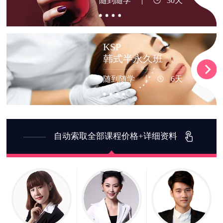
随到随学
30天
KSP
韩式半永久班
随到随学
6天
自动索取全部课程价格+详细资料