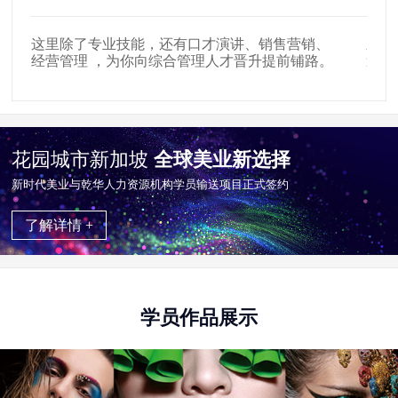
这里除了专业技能，还有口才演讲、销售营销、
新时
经营管理 ，为你向综合管理人才晋升提前铺路。
遍布
花园城市新加坡
全球美业新选择
新时代美业与乾华⼈⼒资源机构学员输送项目正式签约
了解详情 +
学员作品展示