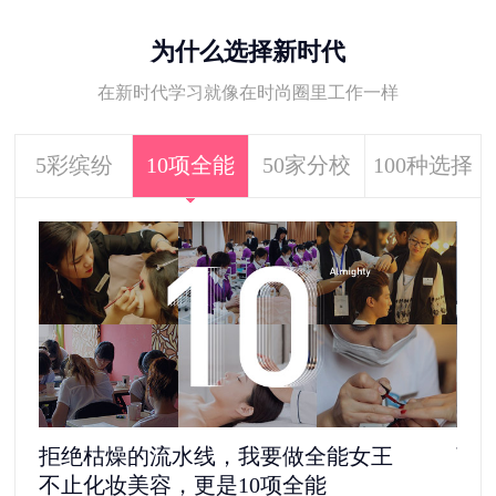
为什么选择新时代
在新时代学习就像在时尚圈里工作一样
5彩缤纷
10项全能
50家分校
100种选择
拒绝枯燥的流水线，我要做全能女王
离
不止化妆美容，更是10项全能
5