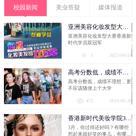
校园新闻
美业答疑
媒体报道
容
亚洲美容化妆发型大赛
香港新时代...
亚洲美容化妆发型大赛香港新
21
时代学员双冠军
1
2023-04-14
高考分数低，成绩不理
想，更不应...
高考分数低，成绩不理想，更
容
不应该随便上个大学
出
472
2019-06-30
妆
员
11
香港新时代美妆学院3月
作品选，...
3月，你过得还好吗？有哪些
想起来就好笑的事儿，有哪值