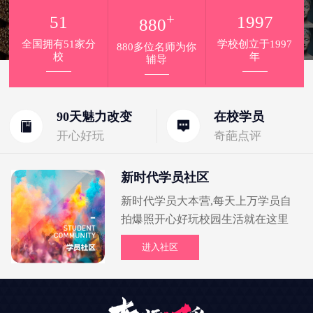
+
51
1997
880
全国拥有51家分
学校创立于1997
880多位名师为你
校
年
辅导
90天魅力改变
在校学员
开心好玩
奇葩点评
新时代学员社区
新时代学员大本营,每天上万学员自
拍爆照开心好玩校园生活就在这里
进入社区