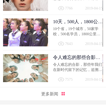
得深交的人，有哪些让人忍不
7766
2019-04-15
住...
10天，500人，1800公
里；不负韶...
10个省，19个城市，50家学
校，500名学员，1800公里，
只因同一个梦想，汇聚到一个
7643
2019-04-15
地方...
令人难忘的那些合影，
新时代学员...
令人难忘的合影，那些年我们
在新时代留下的记忆，追溯时
光，让我们在回到当初！
7575
2019-04-15
更多新闻