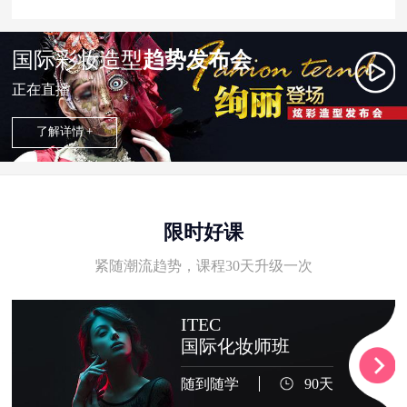
国际彩妆造型
趋势发布会
正在直播
了解详情 +
限时好课
紧随潮流趋势，课程30天升级一次
ITEC
国际化妆师班
随到随学
90天