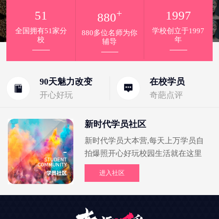
+
51
1997
880
全国拥有51家分
学校创立于1997
880多位名师为你
校
年
辅导
90天魅力改变
在校学员
开心好玩
奇葩点评
新时代学员社区
新时代学员大本营,每天上万学员自
拍爆照开心好玩校园生活就在这里
进入社区