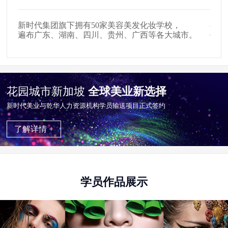
在全国拥有509家美发店、907家影楼影视公司，
户外
。
654家中高级美容会所就业合作单位。
掌握
花园城市新加坡
全球美业新选择
新时代美业与乾华⼈⼒资源机构学员输送项目正式签约
了解详情 +
学员作品展示