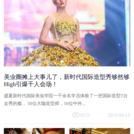
美业圈摊上大事儿了，新时代国际造型秀够然够
High引爆千人会场！
能
盛夏新时代国际美妆学院一千余名学员体验了一把国际造型T台
与
走秀的瘾， 50位大咖造型师，50位中外...
13
8131
2019-04-13