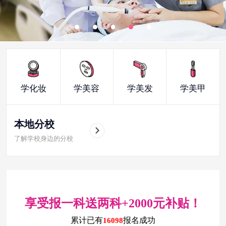
学化妆
学美容
学美发
学美甲
本地分校
了解学校身边的分校
享受报一科送两科+2000元补贴！
累计已有
报名成功
16098