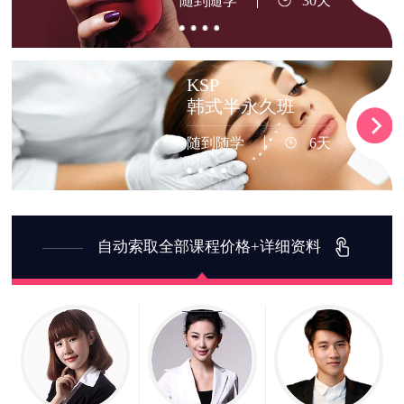
随到随学
30天
KSP
韩式半永久班
随到随学
6天
自动索取全部课程价格+详细资料