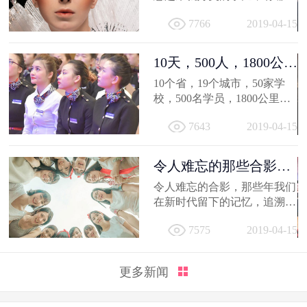
得深交的人，有哪些让人忍不
7766
2019-04-15
住...
10天，500人，1800公
里；不负韶...
10个省，19个城市，50家学
校，500名学员，1800公里，
只因同一个梦想，汇聚到一个
7643
2019-04-15
地方...
令人难忘的那些合影，
新时代学员...
令人难忘的合影，那些年我们
在新时代留下的记忆，追溯时
光，让我们在回到当初！
7575
2019-04-15
更多新闻