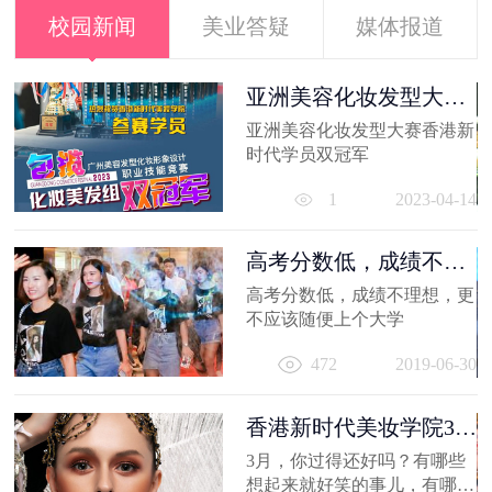
校园新闻
美业答疑
媒体报道
容
亚洲美容化妆发型大赛
香港新时代...
亚洲美容化妆发型大赛香港新
21
时代学员双冠军
1
2023-04-14
高考分数低，成绩不理
想，更不应...
高考分数低，成绩不理想，更
容
不应该随便上个大学
出
472
2019-06-30
妆
员
11
香港新时代美妆学院3月
作品选，...
3月，你过得还好吗？有哪些
想起来就好笑的事儿，有哪值