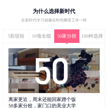
为什么选择新时代
在新时代学习就像在时尚圈里工作一样
5彩缤纷
10项全能
50家分校
100种选择
去剧组见“爱豆”，还是自己做老板
5
1100多家合作单位，给你100种选择
更