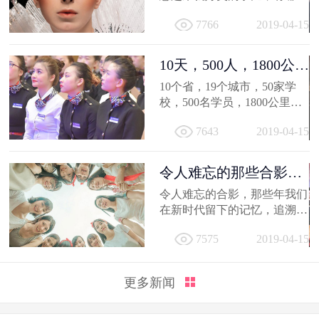
得深交的人，有哪些让人忍不
7766
2019-04-15
住...
10天，500人，1800公
里；不负韶...
10个省，19个城市，50家学
校，500名学员，1800公里，
只因同一个梦想，汇聚到一个
7643
2019-04-15
地方...
令人难忘的那些合影，
新时代学员...
令人难忘的合影，那些年我们
在新时代留下的记忆，追溯时
光，让我们在回到当初！
7575
2019-04-15
更多新闻