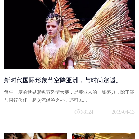
够
新时代国际形象节空降亚洲，与时尚邂逅。
每年一度的世界形象节造型大赛，是美业人的一场盛典，除了能
台
与同行伙伴一起交流经验之外，还可以...
走
8124
2019-04-13
13