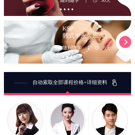
随到随学
30天
KSP
韩式半永久班
随到随学
6天
自动索取全部课程价格+详细资料