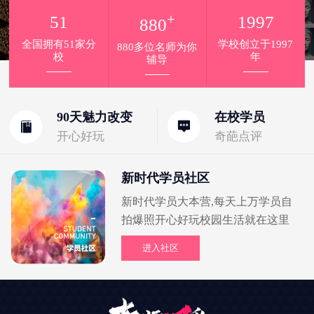
+
51
1997
880
全国拥有51家分
学校创立于1997
880多位名师为你
校
年
辅导
90天魅力改变
在校学员
开心好玩
奇葩点评
新时代学员社区
新时代学员大本营,每天上万学员自
拍爆照开心好玩校园生活就在这里
进入社区