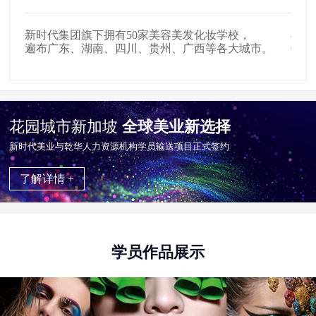
新时代集团旗下拥有50家美容美发化妆学校，
在全
遍布广东、湖南、四川、贵州、广西等各大城市。
65
花园城市新加坡
全球美业新选择
新时代美业与乾华⼈⼒资源机构学员输送项目正式签约
了解详情 +
学员作品展示