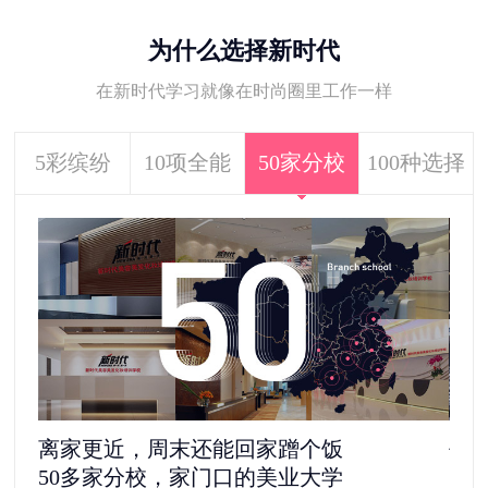
为什么选择新时代
在新时代学习就像在时尚圈里工作一样
5彩缤纷
10项全能
50家分校
100种选择
离家更近，周末还能回家蹭个饭
去
50多家分校，家门口的美业大学
11