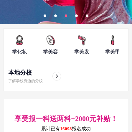
学化妆
学美容
学美发
学美甲
本地分校
了解学校身边的分校
享受报一科送两科+2000元补贴！
累计已有
报名成功
16098