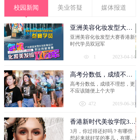
校园新闻
美业答疑
媒体报道
容
亚洲美容化妆发型大赛
香港新时代...
亚洲美容化妆发型大赛香港新
21
时代学员双冠军
1
2023-04-14
高考分数低，成绩不理
想，更不应...
高考分数低，成绩不理想，更
容
不应该随便上个大学
出
472
2019-06-30
妆
员
11
香港新时代美妆学院3月
作品选，...
3月，你过得还好吗？有哪些
想起来就好笑的事儿，有哪值