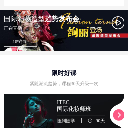
国际彩妆造型
趋势发布会
正在直播
了解详情 +
限时好课
紧随潮流趋势，课程30天升级一次
ITEC
国际化妆师班
随到随学
90天