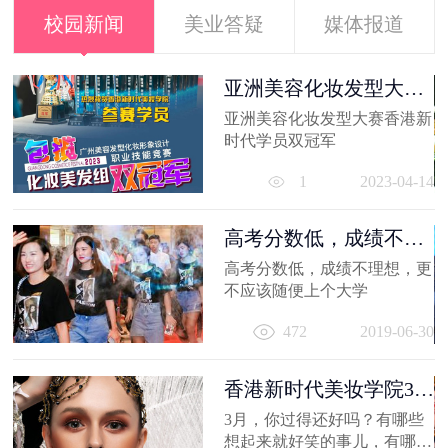
校园新闻
美业答疑
媒体报道
容
亚洲美容化妆发型大赛
香港新时代...
亚洲美容化妆发型大赛香港新
21
时代学员双冠军
1
2023-04-14
高考分数低，成绩不理
想，更不应...
高考分数低，成绩不理想，更
容
不应该随便上个大学
出
472
2019-06-30
妆
员
11
香港新时代美妆学院3月
作品选，...
3月，你过得还好吗？有哪些
想起来就好笑的事儿，有哪值