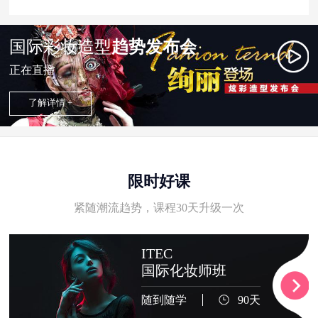
国际彩妆造型
趋势发布会
正在直播
了解详情 +
限时好课
紧随潮流趋势，课程30天升级一次
ITEC
国际化妆师班
随到随学
90天