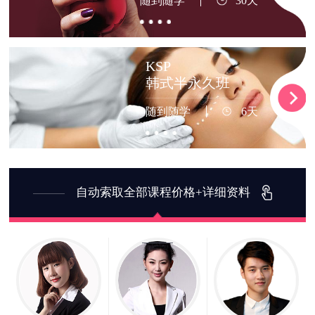
随到随学
30天
KSP
韩式半永久班
随到随学
6天
自动索取全部课程价格+详细资料