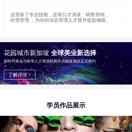
这里除了专业技能，还有口才演讲、销售营销、
新时
经营管理 ，为你向综合管理人才晋升提前铺路。
遍布
花园城市新加坡
全球美业新选择
新时代美业与乾华⼈⼒资源机构学员输送项目正式签约
了解详情 +
学员作品展示