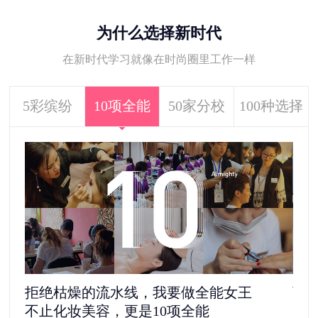
为什么选择新时代
在新时代学习就像在时尚圈里工作一样
5彩缤纷
10项全能
50家分校
100种选择
拒绝枯燥的流水线，我要做全能女王
离
不止化妆美容，更是10项全能
5