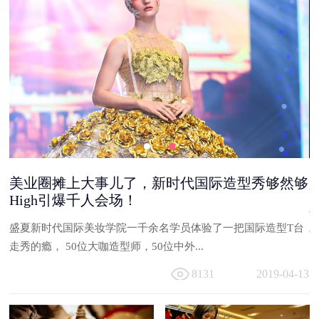
美业圈摊上大事儿了，新时代国际造型秀够然够
High引爆千人会场！
能
盛夏新时代国际美妆学院一千余名学员体验了一把国际造型T台
与
走秀的瘾， 50位大咖造型师，50位中外...
13
8131
2019-04-13