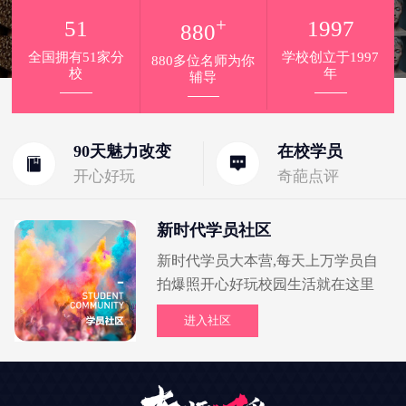
+
51
1997
880
全国拥有51家分
学校创立于1997
880多位名师为你
校
年
辅导
90天魅力改变
在校学员
开心好玩
奇葩点评
新时代学员社区
新时代学员大本营,每天上万学员自
拍爆照开心好玩校园生活就在这里
进入社区