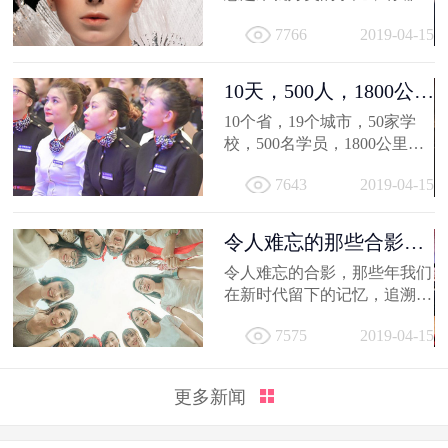
得深交的人，有哪些让人忍不
7766
2019-04-15
住...
10天，500人，1800公
里；不负韶...
10个省，19个城市，50家学
校，500名学员，1800公里，
只因同一个梦想，汇聚到一个
7643
2019-04-15
地方...
令人难忘的那些合影，
新时代学员...
令人难忘的合影，那些年我们
在新时代留下的记忆，追溯时
光，让我们在回到当初！
7575
2019-04-15
更多新闻